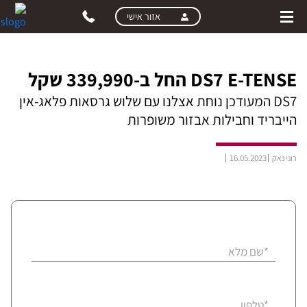
skip
skip
אזור אישי
to
to
main
page
content
menu
DS7 E-TENSE החל ב-339,990 שקל
DS7 המעודכן נוחת אצלנו עם שלוש גרסאות פלאג-אין
הייבריד וחבילות אבזור משופרות
16.05.2023
רוני נאק
*שם מלא
*טלפון