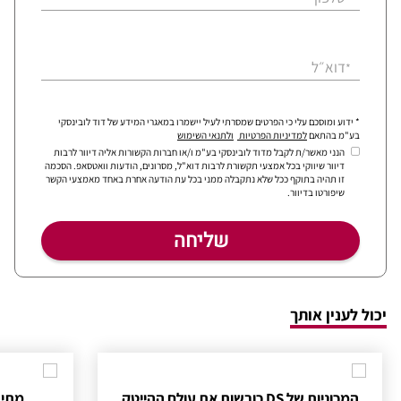
דוא״ל
*
* ידוע ומוסכם עלי כי הפרטים שמסרתי לעיל יישמרו במאגרי המידע של דוד לובינסקי
בע"מ בהתאם
למדיניות הפרטיות
ולתנאי השימוש
הנני מאשר/ת לקבל מדוד לובינסקי בע"מ ו/או חברות הקשורות אליה דיוור לרבות
דיוור שיווקי בכל אמצעי תקשורת לרבות דוא"ל, מסרונים, הודעות וואטסאפ. הסכמה
זו תהיה בתוקף ככל שלא נתקבלה ממני בכל עת הודעה אחרת באחד מאמצעי הקשר
שיפורטו בדיוור.
יכול לענין אותך
המכוניות של DS כובשות את עולם ההייטק
מתי ה