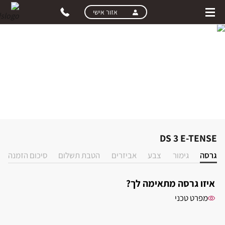
skip
אזור אישי
to
main
content
DS 3 E-TENSE
בחירת רמת גימור
גרסה
גימור
צבע
אביזרים
הטבת תשלום
סיכום הזמנה
איזו גרסה מתאימה לך?
מפרט טכני