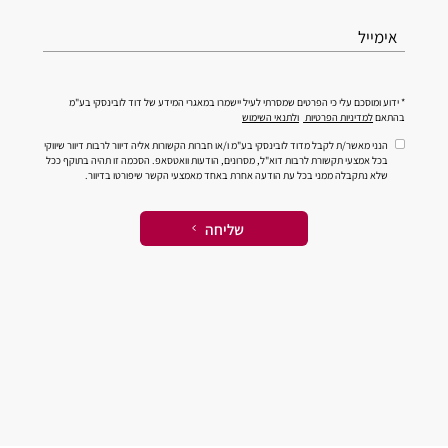
אימייל
* ידוע ומוסכם עלי כי הפרטים שמסרתי לעיל יישמרו במאגרי המידע של דוד לובינסקי בע"מ
בהתאם
למדיניות הפרטיות
ולתנאי השימוש
הנני מאשר/ת לקבל מדוד לובינסקי בע"מ ו/או חברות הקשורות אליה דיוור לרבות דיוור שיווקי
בכל אמצעי תקשורת לרבות דוא"ל, מסרונים, הודעות וואטסאפ. הסכמה זו תהיה בתוקף ככל
שלא נתקבלה ממני בכל עת הודעה אחרת באחד מאמצעי הקשר שיפורטו בדיוור.