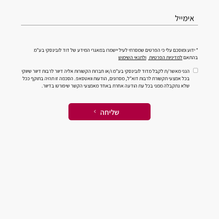
אימייל
* ידוע ומוסכם עלי כי הפרטים שמסרתי לעיל יישמרו במאגרי המידע של דוד לובינסקי בע"מ
בהתאם
למדיניות הפרטיות
ולתנאי השימוש
הנני מאשר/ת לקבל מדוד לובינסקי בע"מ ו/או חברות הקשורות אליה דיוור לרבות דיוור שיווקי
בכל אמצעי תקשורת לרבות דוא"ל, מסרונים, הודעות וואטסאפ. הסכמה זו תהיה בתוקף ככל
שלא נתקבלה ממני בכל עת הודעה אחרת באחד מאמצעי הקשר שיפורטו בדיוור.