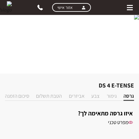
skip
אזור אישי
to
main
content
DS 4 E-TENSE
בחירת רמת גימור
גרסה
גימור
צבע
אביזרים
הטבת תשלום
סיכום הזמנה
איזו גרסה מתאימה לך?
מפרט טכני