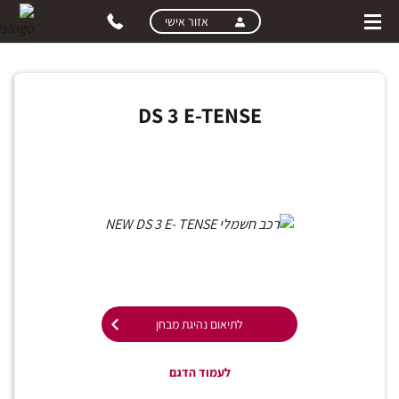
skip
אזור אישי
to
main
נסיעת מבחן שכולה HAUTE COUTURE בלחיצת
כפתור!
content
בחרו דגם, תאמו בזמן שנוח לכם
DS 3 E-TENSE
ובואו לנהיגת מבחן יוקרתית וחווייתית
לתיאום נהיגת מבחן
לעמוד הדגם