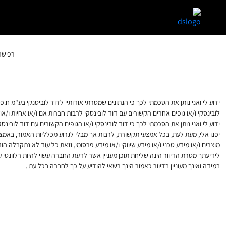
skip
skip
to
to
main
page
content
menu
רכישה 
ידוע לי ואני נותן את הסכמתי לכך כי הנתונים שמסרתי אודותיי לדוד לוביסנקי בע"מ ח.פ. 510515752 (להלן – "דוד לובינסקי"), יועברו לגופים הקשורים עם דוד לובינסקי, ובין השאר ישמרו הנתונים במאגרי המידע של ד
לובינסקי ו/או גופים אחרים הקשורים עם דוד לובינסקי לרבות חברות אם ו/או אחיות ו/או 
ידוע לי ואני נותן את הסכמתי לכך כי דוד לובינסקי ו/או הגופים הקשורים עם דוד לובינסקי כפי
יפנו אלי, מעת לעת, בכל אמצעי תקשורת, לרבות אך מבלי לגרוע מכלליות האמור, באמצעות
מוצרים ו/או מידע טכני ו/או מידע שיווקי ו/או מידע פרסומי, וזאת כל עוד לא נתקבלה ה
לידיעתך מטרת הדיוור הינה שליחת תוכן מעניין אשר לדעת החברה עשוי להיות רלוונטי ע
במידה ואינך מעוניין בדיוור כאמור הינך רשאי להודיע על כך לחברה בכל עת .