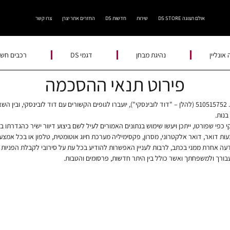
אולם תצוגה DS STORE
שירות
חדשות DS
החזרים אתר יצרן
צרו קשר
אונליין
נהיגת מבחן
דגמי DS
רכבים חשמ
פירוט תנאי ההסכמה
וד
בנות.
 שפורטו, ייתכן ויעשו שימוש בנתונים האמורים לעיל לשם ביצוע דיוור ישיר כהגדרתו בחוק הגנת 
 דואר, דואר אלקטרוני, מסרון, פקסימיליה מערכת חיוג אוטומטית, טלפון או בכל אמצעי
ודעה אחרת ממני בכתב, לרבות לעניין האפשרות להודיע בכל עת על סירובי לקבלת הפניות 
בורך ולמשפחתך ואשר כולל בין היתר חדשות, פרסומים והטבות.