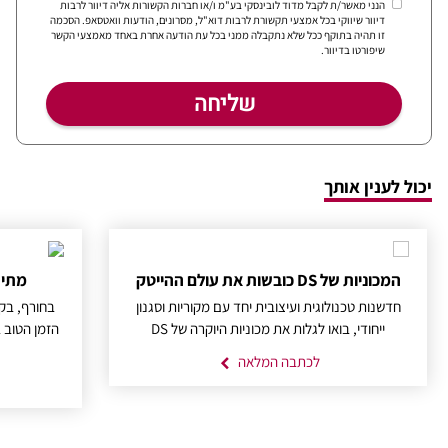
הנני מאשר/ת לקבל מדוד לובינסקי בע"מ ו/או חברות הקשורות אליה דיוור לרבות
דיוור שיווקי בכל אמצעי תקשורת לרבות דוא"ל, מסרונים, הודעות וואטסאפ. הסכמה
זו תהיה בתוקף ככל שלא נתקבלה ממני בכל עת הודעה אחרת באחד מאמצעי הקשר
שיפורטו בדיוור.
יכול לענין אותך
המכוניות של DS כובשות את עולם ההייטק
מתי ה
חדשנות טכנולוגית ועיצובית יחד עם מקוריות וסגנון
בחורף, בק
ייחודי, בואו לגלות את מכוניות היוקרה של DS
לכתבה המלאה