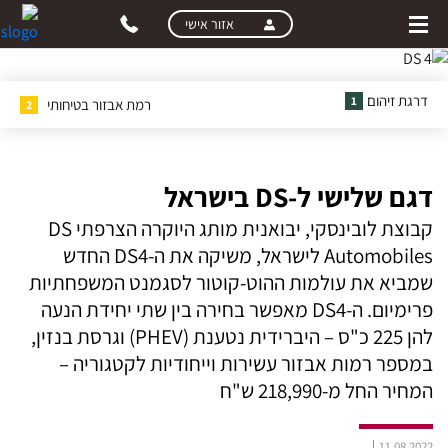
skip
skip
אזור אישי
to
to
main
page
content
menu
דרגת זיהום
1
רמת אבזור בטיחותי
2
דגם שלישי ל-DS בישראל
קבוצת לובינסקי, יבואנית מותג היוקרה הצרפתי DS
Automobiles לישראל, משיקה את ה-DS4 החדש
שמביא את עולמות ההוט-קוטור לסגמנט המשפחתיות
פרימיום. ה-DS4 מאפשר בחירה בין שתי יחידת הנעה
להן 225 כ"ס – היברידית נטענת (PHEV) וגרסת בנזין,
במספר רמות אבזור עשירות וייחודיות לקטגוריה –
המחיר החל מ-218,990 ש"ח
11.08.2022