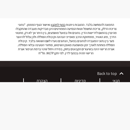
התמונה להמחשה בלבד. ההטבות ניתנות
כפוף לתקנון
ואישור הגוף המממן. *נתוני
צריכת הדלק, צריכת החשמל וטווח הנסיעה המפורטים הינן מבדיקות מעבדה שהתקבלו
מהיצרן בהתאם לדרישות הדין. נתונים אלו בפועל מושפעים, בין היתר אך לא רק, מתנאי
הדרך, מזג האוויר, מתחזוקת הרכב מאפייני הנהיגה וקיבולת הסוללה ולכן עלול להיווצר
פער בין נתוני המעבדה לנתונים בפועל, הנתונים נועדו לשם השוואה בלבד. קיבולת
הסוללה פוחתת לאורך זמן ומושפעת מאופן השימוש, מחזורי הטעינה ובלאי הסוללה.
אגרת הרישוי הינה בשיעורים הקבועים בחוק, במידה ויחול שינוי ברמת הגימור אגרת
הרישוי תהיה בכפוף לדין. לפי תקן WLTP. טל"ח
Back to top
תנאי
מדיניות
הצהרת
אודות
שימוש
פרטיות
נגישות
רכישה אונליין
נהיגת מבחן
רכבים חשמליים