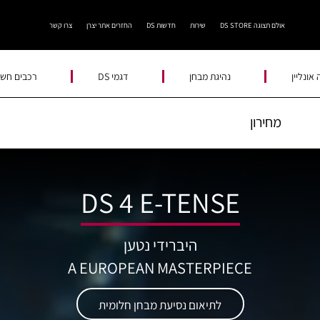
אולם תצוגה DS STORE
שירות
חדשות DS
החזרים אתר יצרן
צרו קשר
אונליין
נהיגת מבחן
דגמי DS
רכבים חשמ
מחירון
DS 4 E-TENSE
היברידי נטען
A EUROPEAN MASTERPIECE
לתיאום נסיעת מבחן חלומית