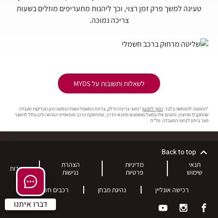
טעינה למשך פרק זמן רצוי, וכך ליהנות מתעריפים מוזלים בשעות
צריכה נמוכה.
לשאלות ותשובות על MYDS
*התמונה להמחשה בלבד.
כפוף לתקנון
*נתוני צריכת הדלק, צריכת החשמל וטווח הנסיעה הינן מבדיקות מעבדה
שהתקבלו מהיצרן. נתונים אלו בפועל מושפעים מתנאי הדרך, מתחזוקת הרכב וממאפייני הנהיגה ולכן עלול להיווצר
פער ביחס לנתוני המעבדה. טל"ח
Back to top
תנאי
מדיניות
הצהרת
אודות
שימוש
פרטיות
נגישות
רכישה אונליין
נהיגת מבחן
רכבים חשמליים
דברו איתנו