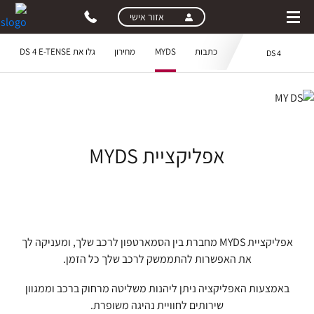
skip
skip
אזור אישי
to
to
main
page
כתבות
MYDS
מחירון
גלו את DS 4 E-TENSE
DS 4
content
menu
אפליקציית MYDS
אפליקציית MYDS מחברת בין הסמארטפון לרכב שלך, ומעניקה לך
את האפשרות להתממשק לרכב שלך כל הזמן.
באמצעות האפליקציה ניתן ליהנות משליטה מרחוק ברכב וממגוון
שירותים לחוויית נהיגה משופרת.