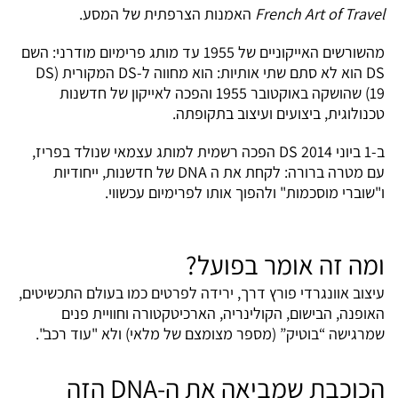
French Art of Travel
האמנות הצרפתית של המסע.
מהשורשים האייקוניים של 1955 עד מותג פרימיום מודרני: השם
DS הוא לא סתם שתי אותיות: הוא מחווה ל-DS המקורית (DS
19) שהושקה באוקטובר 1955 והפכה לאייקון של חדשנות
טכנולוגית, ביצועים ועיצוב בתקופתה.
ב-1 ביוני 2014 DS הפכה רשמית למותג עצמאי שנולד בפריז,
עם מטרה ברורה: לקחת את ה DNA של חדשנות, ייחודיות
ו"שוברי מוסכמות" ולהפוך אותו לפרימיום עכשווי.
ומה זה אומר בפועל
?
עיצוב אוונגרדי פורץ דרך, ירידה לפרטים כמו בעולם התכשיטים,
האופנה, הבישום, הקולינריה, הארכיטקטורה וחוויית פנים
שמרגישה “בוטיק” (מספר מצומצם של מלאי) ולא "עוד רכב".
הכוכבת שמביאה את ה
-DNA
הזה