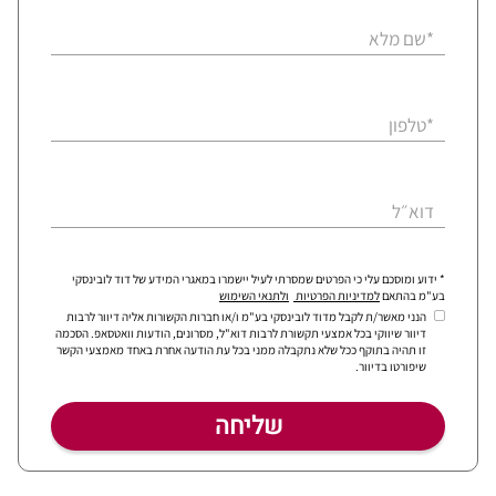
*שם מלא
*טלפון
דוא״ל
* ידוע ומוסכם עלי כי הפרטים שמסרתי לעיל יישמרו במאגרי המידע של דוד לובינסקי
בע"מ בהתאם
למדיניות הפרטיות
ולתנאי השימוש
הנני מאשר/ת לקבל מדוד לובינסקי בע"מ ו/או חברות הקשורות אליה דיוור לרבות
דיוור שיווקי בכל אמצעי תקשורת לרבות דוא"ל, מסרונים, הודעות וואטסאפ. הסכמה
זו תהיה בתוקף ככל שלא נתקבלה ממני בכל עת הודעה אחרת באחד מאמצעי הקשר
שיפורטו בדיוור.