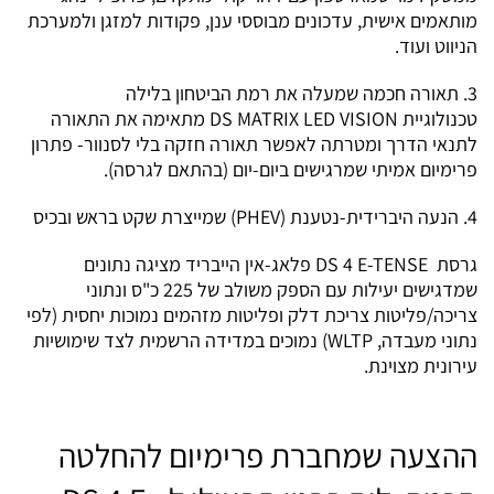
מותאמים אישית, עדכונים מבוססי ענן, פקודות למזגן ולמערכת
הניווט ועוד.
3. תאורה חכמה שמעלה את רמת הביטחון בלילה
טכנולוגיית DS MATRIX LED VISION מתאימה את התאורה
לתנאי הדרך ומטרתה לאפשר תאורה חזקה בלי לסנוור- פתרון
פרימיום אמיתי שמרגישים ביום-יום (בהתאם לגרסה).
4. הנעה היברידית-נטענת (PHEV) שמייצרת שקט בראש ובכיס
גרסת DS 4 E-TENSE פלאג-אין הייבריד מציגה נתונים
שמדגישים יעילות עם הספק משולב של 225 כ"ס ונתוני
צריכה/פליטות צריכת דלק ופליטות מזהמים נמוכות יחסית (לפי
נתוני מעבדה, WLTP) נמוכים במדידה הרשמית לצד שימושיות
עירונית מצוינת.
ההצעה שמחברת פרימיום להחלטה