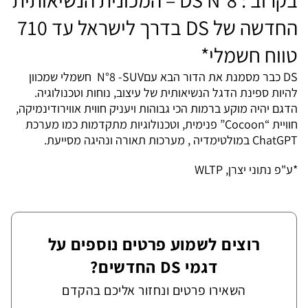
בקרוב
: DS N°8 –
המכונית הנשיאותית
החדשה של
DS
בדרך לישראל עד 710
טווח חשמלי*
DS כבר מסמנת את הדור הבא עםN°8 -SUV חשמלי שמכוון
להיות ספינת הדגל הנשיאותית של עיצוב, נוחות וטכנולוגיה.
הדגם יהיה מוקע ברמות הכי גבוהות ויעניק חווית אווירודינמיקה,
חוויית “Cocoon” פנימית, וטכנולוגיות מתקדמות כמו מערכת
ChatGPT במולטימדיה , מערכות תאורה ונהיגה מסייעת.
*ע"פ נתוני יצרן, WLTP
רוצים לשמוע פרטים נוספים על
דגמי DS החדשים?
השאירו פרטים ונחזור אליכם בהקדם