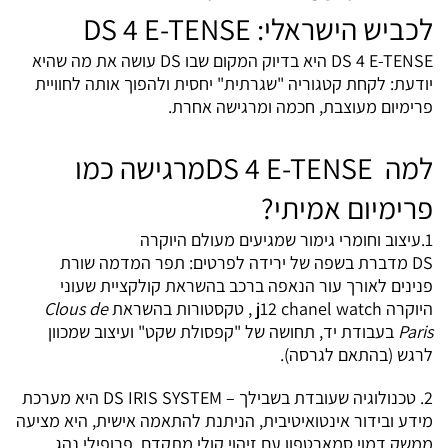
לכביש הישראלי
: DS 4 E-TENSE
DS 4 E-TENSE היא בדיוק המקום שבו DS עושה את מה שהיא
יודעת: לקחת קטגוריה "שגרתית" יחסית ולהפוך אותה לחוויית
פרימיום מעוצבת, חכמה ומרגישה אחרת.
למה
DS 4 E-TENSE
מרגישה כמו
פרימיום אמיתי
?
1.עיצוב וחומרי גימור שמגיעים מעולם היוקרה
DS מדברת בשפה של ירידה לפרטים: תפר המדמה שורת
פנינים לאורך עור הנאפה ברכב בהשראת קולקציית שעוני
היוקרה j12 chanel watch , טקסטורות בהשראת
Clous de
Paris
בעבודת יד, תחושה של "קפסולת שקט" ועיצוב שמכוון
לרגש (בהתאם לגרסה).
2. טכנולוגיה שעובדת בשבילך – DS IRIS SYSTEM היא מערכת
מידע ובידור אינטואיטיבית, הניתנת להתאמה אישית, היא מציעה
ממשק דמוי סמארטפון עם זיהוי קולי מתקדם, פרופילי נהג