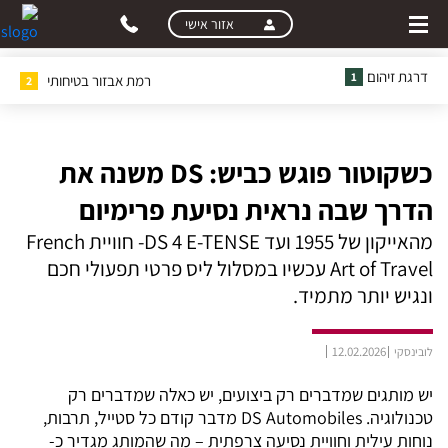
skip
skip
אזור אישי
to
to
main
page
דרגת זיהום
1
רמת אבזור בטיחותי
2
content
menu
כשקוטור פוגש כביש: DS משנה את
הדרך שבה נראית נסיעת פרימיום
מהאייקון של 1955 ועד DS 4 E-TENSE- חוויית French
Art of Travel עכשיו במסלול ליס פרטי תפעולי חכם
ונגיש יותר מתמיד.
12.02.2026
לובינסקי
יש מותגים שמדברים רק ביצועים, יש כאלה שמדברים רק
טכנולוגיה. DS Automobiles מדבר קודם כל סטייל, תרבות,
נוחות עילית וחוויית נסיעה צרפתית – מה שהמותג מגדיר כ-