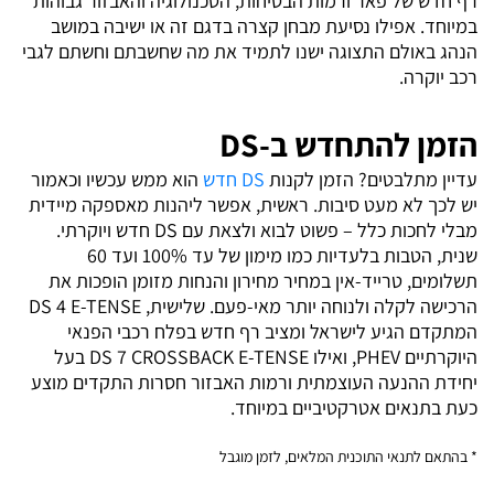
רף חדש של פאר ורמות הבטיחות, הטכנולוגיה והאבזור גבוהות
במיוחד. אפילו נסיעת מבחן קצרה בדגם זה או ישיבה במושב
הנהג באולם התצוגה ישנו לתמיד את מה שחשבתם וחשתם לגבי
רכב יוקרה.
הזמן להתחדש ב-DS
עדיין מתלבטים? הזמן לקנות
DS חדש
הוא ממש עכשיו וכאמור
יש לכך לא מעט סיבות. ראשית, אפשר ליהנות מאספקה מיידית
מבלי לחכות כלל – פשוט לבוא ולצאת עם DS חדש ויוקרתי.
שנית, הטבות בלעדיות כמו מימון של עד 100% ועד 60
תשלומים, טרייד-אין במחיר מחירון והנחות מזומן הופכות את
הרכישה לקלה ולנוחה יותר מאי-פעם. שלישית, DS 4 E-TENSE
המתקדם הגיע לישראל ומציב רף חדש בפלח רכבי הפנאי
היוקרתיים PHEV, ואילו DS 7 CROSSBACK E-TENSE בעל
יחידת ההנעה העוצמתית ורמות האבזור חסרות התקדים מוצע
כעת בתנאים אטרקטיביים במיוחד.
* בהתאם לתנאי התוכנית המלאים, לזמן מוגבל