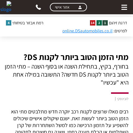
skip
skip
אזור אישי
to
to
main
page
דרגת זיהום
רמת אבזור בטיחותי
4
14
2
1
content
menu
לפרטים:
online.DSautomobiles.co.il
מתי הזמן הטוב ביותר לקנות DS?
בחורף, בקיץ, בתחילת השנה או בסוף השנה – מתי הזמן
הטוב ביותר לקנות DS חדשה? התשובה במילה אחת
היא "עכשיו"
לובינסקי
רבים מאלו שרוצים לקנות רכב יוקרה חדש מתלבטים מתי הוא
הזמן הטוב ביותר לעשות זאת. ישנם שיקולים אישיים שיכולים
להשפיע על תזמון הרכישה כמו למשל השתחררות של קרן
השתלמות או קבלת מענק כספי, וישנה גם חשיבות לתקופה