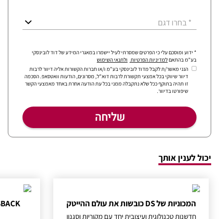
* בחרו דגם
* ידוע ומוסכם עלי כי הפרטים שמסרתי לעיל יישמרו במאגרי המידע של דוד לובינסקי
בע"מ בהתאם
למדיניות הפרטיות
ולתנאי השימוש
הנני מאשר/ת לקבל מדוד לובינסקי בע"מ ו/או חברות הקשורות אליה דיוור לרבות
דיוור שיווקי בכל אמצעי תקשורת לרבות דוא"ל, מסרונים, הודעות וואטסאפ. הסכמה
זו תהיה בתוקף ככל שלא נתקבלה ממני בכל עת הודעה אחרת באחד מאמצעי הקשר
שיפורטו בדיוור.
יכול לענין אותך
המכוניות של DS כובשות את עולם ההייטק
חדשנות טכנולוגית ועיצובית יחד עם מקוריות וסגנון