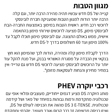
מגוון הטבות
קנייה של DS חדש עכשיו תהיה מהירה הרבה יותר, וגם קלה
הרבה יותר הודות למגוון הטבות שמעניקה חברת לובינסקי
לרוכשי רכב חדש. ראשית הטבות במימון: באמצעות החברה-הבת
לובינסקי מימון, DS מציעה לרוכשים שירותי מימון בהתאמה
אישית, ממש באולם התצוגה. עם לובינסקי מימון תוכלו לקבל עד
100% מימון ועד 60 תשלומים בדרך ל-DS חדש.
הדרך לקבלת מימון קלה ומהירה, הודות לכך שהמימון הוא חוץ
בנקאי אין הכבדה על מסגרת האשראי בבנק, ועל מנת להקל עוד
יותר על הרוכשים לובינסקי מציעה לרוכשי DS חדש גם טרייד-אין
במחיר מחירון והנחות לעסקאות מזומן*.
רכבי יוקרה PHEV
מותג היוקרה DS מציע דגמים ייחודיים, מעוצבים ומלאי אופי עם
טכנולוגיה מתקדמת ורמות גבוהות במיוחד של פאר ושל קידמה
טכנולוגית. DS 3 E-TENSE מהווה את הכניסה לעולם של DS,
ואיזו כניסה מרשימה זו! רכב קרוס-אובר מעוצב, יוקרתי ומתקדם