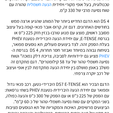
טכנולוגית, בעל אופי מקורי ויחידית
הנעה חשמלית
טהורה עם
טווח נסיעה מרבי של 330 ק"מ.
DS 4 הוא הדגם החדיש ביותר של המותג שהגיע ארצה ממש
בחודשים האחרונים. דגם זה, קרוס-אובר פנאי-קופה בעל עיצוב
מסובב ראשים, מוצע עם מנוע טורבו-בנזין חזק 225 כ"ס או
בגרסת E-TENSE, עם יחידת הנעה היברידית-נטענת PHEV
בעלת הספק זהה. לצד ביצועים מעולים, תא נוסעים מפואר,
בטיחות גבוהה במיוחד ואבזור חסר תחרות, DS 4 בגרסת ה-
PHEV
מציע גם ידידותיות לסביבה, צריכת דלק נמוכה* וטווח
נסיעה חשמלי טהור של עד 58 קילומטרים*. דגם מתקדם זה
משלב באופן מושלם בין יחידת הנעה מתקדמת לבין אופי ועיצוב
של רכב יוקרה צרפתי.
הדגם הבכיר הוא DS7 E-TENSE היברידי-נטען. רכב פנאי גדול
ומפואר עם יחידת הנעה היברידית-נטענת PHEV בשתי גרסאות:
עם הספק של 225 כ"ס או עם הספק של 300 כ"ס והנעה כפולה,
בשני המקרים עם טווח נסיעה חשמלי-טהור של כ-60 ק"מ*.
הביצועים מרשימים, האיכות והמקוריות של תא הנוסעים מציבות