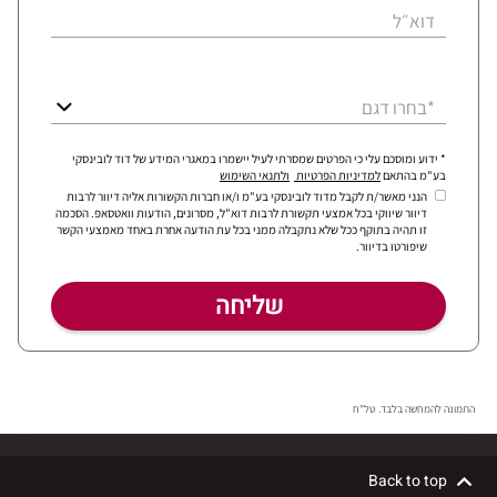
דוא״ל
*בחרו דגם
* ידוע ומוסכם עלי כי הפרטים שמסרתי לעיל יישמרו במאגרי המידע של דוד לובינסקי
בע"מ בהתאם
למדיניות הפרטיות
ולתנאי השימוש
הנני מאשר/ת לקבל מדוד לובינסקי בע"מ ו/או חברות הקשורות אליה דיוור לרבות
דיוור שיווקי בכל אמצעי תקשורת לרבות דוא"ל, מסרונים, הודעות וואטסאפ. הסכמה
זו תהיה בתוקף ככל שלא נתקבלה ממני בכל עת הודעה אחרת באחד מאמצעי הקשר
שיפורטו בדיוור.
התמונה להמחשה בלבד. טל"ח
Back to top