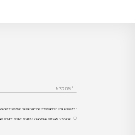
*שם מלא
* ידוע ומוסכם עלי כי הפרטים שמסרתי לעיל יישמרו במאגרי המידע של דוד לובינס
הנני מאשר/ת לקבל מדוד לובינסקי בע"מ ו/או חברות הקשורות אליה דיוור לר