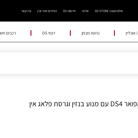
אולם תצוגה DS STORE
שירות
חדשות DS
החזרים אתר יצרן
צרו קשר
אונליין
נהיגת מבחן
דגמי DS
רכבים חשמ
דוד לובינסקי החלה לשווק את הקרוסאובר המפואר DS4 עם מנוע בנזין וגרסת פלאג אין