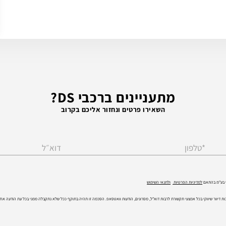
מתעניינים ברכבי DS?
השאירו פרטים ונחזור אליכם בקרוב
*טלפון
דוא״ל
קי בע"מ בהתאם
למדיניות הפרטיות
ולתנאי השימוש
בות דיוור שיווקי בכל אמצעי תקשורת לרבות דוא"ל, מסרונים, הודעות וואטסאפ. הסכמה זו תהיה בתוקף ככל שלא נתקבלה ממני בכל עת הודעה אח