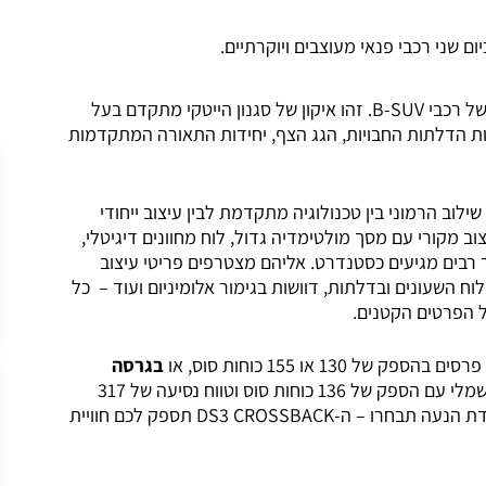
ום שני רכבי פנאי מעוצבים ויוקרתיים.
DS3 CROSSBACK הוא המתחרה של DS בקטגוריה החמה של רכבי B-SUV. זהו איקון של סגנון הייטקי מתקדם בעל
ות הדלתות החבויות, הגג הצף, יחידות התאורה המתקדמות
DS מרשים לא פחות עם שילוב הרמוני בין טכנולוגיה מתקדמת לבין עיצוב ייחודי
ב מקורי עם מסך מולטימדיה גדול, לוח מחוונים דיגיטלי,
ר רבים מגיעים כסטנדרט. אליהם מצטרפים פריטי עיצוב
וח השעונים ובדלתות, דוושות בגימור אלומיניום ועוד – כל
 הפרטים הקטנים.
בגרסה
100% electric בעלת מנוע חשמלי עם הספק של 136 כוחות סוס וטווח נסיעה של 317
קילומטרים וברמת גימור גבוהה במיוחד. לא משנה באיזו יחידת הנעה תבחרו – ה-DS3 CROSSBACK תספק לכם חוויית