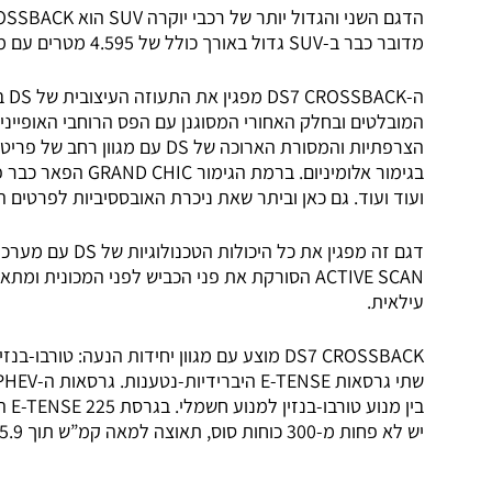
מדובר כבר ב-SUV גדול באורך כולל של 4.595 מטרים עם מראה מרשים ותא נוסעים גדול ומרווח.
ה-K
המובלטים ובחלק האחורי המסוגנן עם הפס הרוחבי האופייני. 
הצרפתיות והמסורת הארוכה של DS ע
ועוד ועוד. גם כאן וביתר שאת ניכרת האובססיביות לפרטים 
ACTIVE SCAN הסורקת את פני הכביש לפני המכונ
עילאית.
יש לא פחות מ-300 כוחות סוס, תאוצה למאה קמ”ש תוך 5.9 שניות בלבד, וגם הנעה כפולה 4×4.