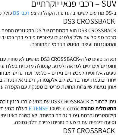
SUV – רכבי פנאי יוקרתיים
ב-DS מודעים לשינוי בהעדפות הקהל והיצע
רכבי DS
כולל כי
DS3 CROSSBACK
מרכב מפוסל עם שלל אלמנטים עיצוביים פורצי דרך כמו ידי
והמסוגננות ועיצבו הפגוש הקדמי המתוחכם.
תא הנוסעים של ה-3 CROSSBACK
וחומרים איכותיים למראה ולמגע. קונסולה מרכזית בעלת עיצו
טעינה אלחוטית למכשירים ניידים – כל אלו ועוד פריטי אבזו
ייחודיים כמו ריפוד בד בשילוב אלקנטרה, דיפוני אלקנטרה בל
אותן נגיעות שיוצרות תחושת פרימיום מפנקת עם הקפדה על
ניתן לבחור ב-DS3 CROSSBACK עם מנוע טורבו-בנזין זוכה פרסים בהספק של 130 או 155 כוחות סוס, או
החשמלית טהורה
E-TENSE
נסיעה דינמית עם ביצועים טובים וצריכת דלק נמוכה.
DS7 CROSSBACK