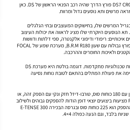
הדגם השני והגדול יותר של רכבי יוקרה SUV הוא DS7 CROSSBACK פורץ הדרך שהיה רכב הפנאי הראשון של DS. כאן
DS7 CROSSBAC מפגין את התעוזה העיצובית של DS בגריל המרשים שלו, בחישוקים המעוצבים ובתי הגלגלים
תא הנוסעים היוקרתי שלו מציג לראווה את יכולות העיצוב
ם מגוון רחב של פריטים איכותיים: ריפודי ודיפוני אלקנטרה, ספי דלתות ודוושות
בגימור אלומיניום. ברמת הגימור GRAND CHIC הפאר כבר פורץ גבולות עם שעון B.R.M R180, מערכת שמע של FOCAL
הקטנים ולאיכות החומרים וההרכבה.
דגם זה מפגין את כל היכולות הטכנולוגיות של DS עם מערכות טכנולוגיות מתקדמות. דוגמה בולטת היא מערכת DS
ית ומתאימה את פעולת המתלים בהתאם לטובת נוחות נסיעה
DS7 CROSSBACK מוצע עם מגוון יחידות הנעה: טורבו-בנזין עם 180 כוחות סוס, טורבו-דיזל חזק ונקי עם הספק זהה, או
שתי גרסאות E-TENSE היברידיות-נטענות. גרסאות ה-PHEV מציעות ביצועים יוצאי דופן הודות להספקים גבוהים ולשילוב
בין מנוע טורבו-בנזין למנוע חשמלי. בגרסת E-TENSE 225 ההספק הוא 225 כוחות סוס ובגרסה הבכירה E-TENSE 300