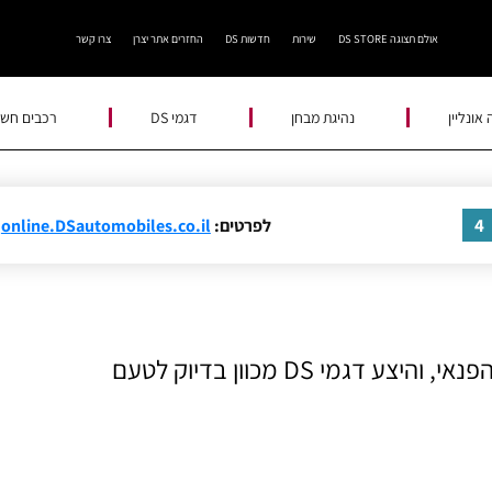
אולם תצוגה DS STORE
שירות
חדשות DS
החזרים אתר יצרן
צרו קשר
אונליין
נהיגת מבחן
דגמי DS
רכבים חשמ
4
לפרטים:
online.DSautomobiles.co.il
הלהיטים הגדולים בפלח רכבי יוקרה הם רכבי הפנאי, והיצע דגמי DS מכוון בדיוק לטעם