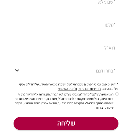
*שם מלא
*טלפון
דוא״ל
*בחרו דגם
* ידוע ומוסכם עלי כי הפרטים שמסרתי לעיל יישמרו במאגרי המידע של דוד לובינסקי
בע"מ בהתאם
למדיניות הפרטיות
ולתנאי השימוש
הנני מאשר/ת לקבל מדוד לובינסקי בע"מ ו/או חברות הקשורות אליה דיוור לרבות
דיוור שיווקי בכל אמצעי תקשורת לרבות דוא"ל, מסרונים, הודעות וואטסאפ. הסכמה
זו תהיה בתוקף ככל שלא נתקבלה ממני בכל עת הודעה אחרת באחד מאמצעי הקשר
שיפורטו בדיוור.