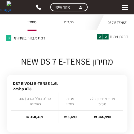
skip
skip
אזור אישי
to
to
main
page
כתבות
מחירון
DS 7 E-TENSE
content
menu
דרגת זיהום
2
2
רמת אבזור בטיחותי
3
מחירון NEW DS 7 E-TENSE
DS7 RIVOLI E-TENSE 1.6L
225hp AT8
מחיר מחירון כולל
אגרת
סה"כ כולל אגרה (שנה
מע"מ
רישוי
ראשונה)
350,489 ₪
5,499 ₪
344,990 ₪