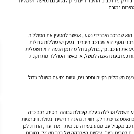
בחלק מהרכבים ההיברידיים ניתן לנסוע גם נסיעה חשמלית
ירות נמוכה.
הבדל המרכזי בין רכב היברידי לרכב היברידי נטען (PHEV) הוא שברכב היברידי נטען, אפשר להטעין את הסוללות
זי נוסף הוא שברכב היברידי נטען יש סוללות גדולות
יע את הרכב. כך, בחלק גדול מהזמן הנעה היא חשמלית
כוח כמו בעת האצה למשל, או כאשר הסוללה מתרוקנת
 חשמלית נקייה וחסכונית, וטווח נסיעה משולב גדול
ע חשמלי וסוללה בעלת קיבולת גבוהה יחסית. רכב כזה
ס צריכת דלק, חוויית נהיגה חרישית ונטולת וויברציות
כב מקביל עם מנוע בעירה פנימית. זאת ועוד, הודות לכך
ילטרים וכיוב’, עלויות האחזקה של רכב חשמלי נמוכות