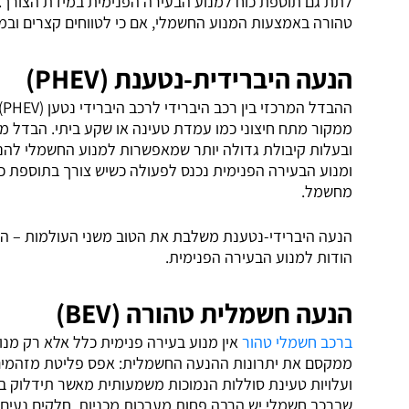
לתת גם תוספת כוח למנוע הבעירה הפנימית במידת הצורך. 
טהורה באמצעות המנוע החשמלי, אם כי לטווחים קצרים ובמה
הנעה היברידית-נטענת (PHEV)
ה
ממקור מתח חיצוני כמו עמדת טעינה או שקע ביתי. הבדל מרכ
ובעלות קיבולת גדולה יותר שמאפשרות למנוע החשמלי להנ
ומנוע הבעירה הפנימית נכנס לפעולה כשיש צורך בתוספת 
מחשמל.
הנעה היברידי-נטענת משלבת את הטוב משני העולמות – הנעה
הודות למנוע הבעירה הפנימית.
הנעה חשמלית טהורה (BEV)
ברכב חשמלי טהור
אין מנוע בעירה פנימית כלל אלא רק מנו
ממקסם את יתרונות ההנעה החשמלית: אפס פליטת מזהמים ואפ
ועלויות טעינת סוללות הנמוכות משמעותית מאשר תידלוק בר
שברכב חשמלי יש הרבה פחות מערכות מכניות, חלקים נעים, פ