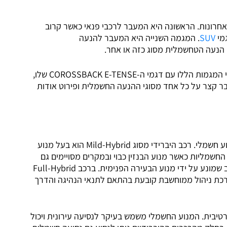
אחרונות. הראשונה היא המעבר לרכבי פנאי כאשר קרוב
SUV
. המגמה השנייה היא המעבר להנעה
 הנעה הטחשמלית מסוג כזה או אחר.
מציע את השילוב המושלם בין שתי המגמות הללו עם דגמי ה-COROSSBACK E-TENSE שלו,
בר קצר על כל אחד מסוגי ההנעה החשמלית ופירוט אודות
הנעה היברידית משמעה שילוב בין מנוע בעירה פנימית למנוע חשמלי. רכב היברידי מסוג Mild-Hybrid הוא בעל מנוע
שמליות כאשר מנוע הבנזין כבוי ובמקרים מסויימים גם
למתן תוספת כוח (Boost), אך לא להנעה עצמאית של הרכב שמונע על ידי מנוע הבעירה הפנימית. ברכב Full-Hybrid
מערכת ניהול ממוחשבת קובעת בהתאם לתנאי הנהיגה והדרך
טיבית. המנוע החשמלי משמש בעיקר לנסיעה עירונית ויכול