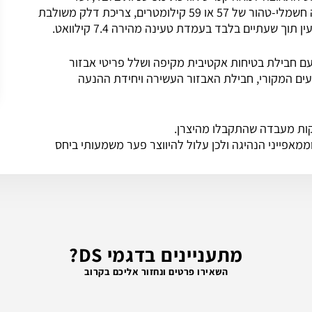
למהירות מרבית של 240 קמ”ש. באותה העת, יש טווח נסיעה חשמלי-טהור של 57 או 59 קילומטרים, צריכת דלק משולבת
עם חבילת בטיחות אקטיבית מקיפה ושלל פריטי אבזור
וסעים המקורי, חבילת האבזור העשירה ויחידת ההנעה
יקות מעבדה שהתקבלו מהיצרן.
מאפייני הנהיגה ולכן עלול להיווצר פער משמעותי ביחס
מתעניינים בדגמי DS?
השאירו פרטים ונחזור אליכם בקרוב