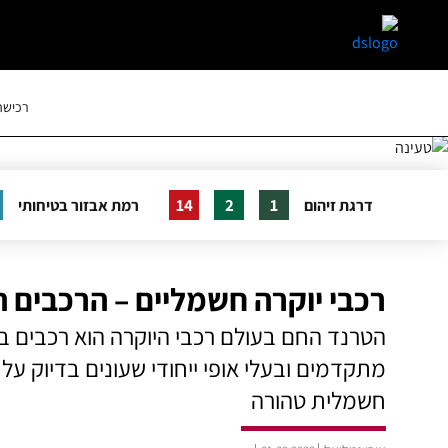
skip
skip
to
to
main
page
content
menu
רכישה 
14
2
1
דרגת זיהום
רמת אבזור בטיחותי
רכבי יוקרה חשמליים – הרכבים הח
מתקדמים ובעלי אופי ייחודי שעונים בדיוק על
חשמלית טהורה