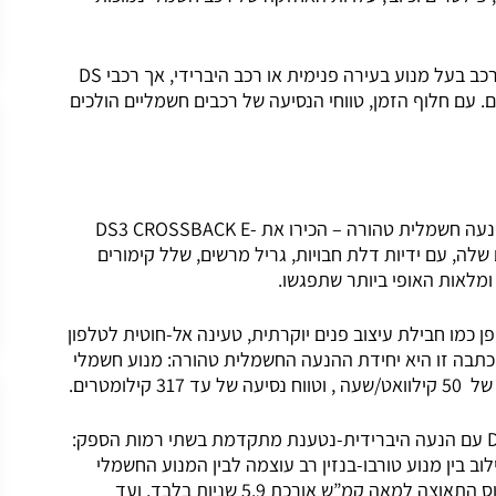
טווח הנסיעה של רכב חשמלי נמוך בדרך כלל מאשר זה של רכב בעל מנוע בעירה פנימית או רכב היברידי, אך רכבי DS
 נסיעה חשמלי של יותר מ-300 קילומטרים. עם חלוף הזמן, טווחי הנסיעה של רכבים חשמליים הולכים
איקון של סגנון היי-טקי, תא נוסעים יוקרתי ומאובזר ויחידת הנעה חשמלית טהורה – הכירו את DS3 CROSSBACK E-
ים שלה, עם ידיות דלת חבויות, גריל מרשים, שלל קימורים
ומלאות האופי ביותר שתפגשו.
פן כמו חבילת עיצוב פנים יוקרתית, טעינה אל-חוטית לטלפון
של כתבה זו היא יחידת ההנעה החשמלית טהורה: מנוע חשמלי
DS מציע גם את ספינת הדגל DS7 CROSSBACK E-TENSE עם הנעה היברידית-נטענת מתקדמת בשתי רמות הספק:
 סוס או 300 כוחות סוס עם הנעה כפולה 4×4. השילוב בין מנוע טורבו-בנזין רב עוצמה לבין המנוע החשמלי
מניב ביצועים יוצאי דופן: בגרסה החזקה בעלת 300 כוחות סוס התאוצה למאה קמ”ש אורכת 5.9 שניות בלבד, ועד