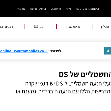
אולם תצוגה DS STORE
שירות
חדשות DS
החזרים אתר יצרן
צרו קשר
אונליין
נהיגת מבחן
דגמי DS
רכבים חשמ
4
לפרטים:
online.DSautomobiles.co.il
שמליים של DS
הטרנד החם בעולם רכבי היוקרה הוא רכבים בעלי הנעה חשמלית. ל-DS יש דגמי יוקרה
 הדרישות הללו עם הנעה היברידית-נטענת או